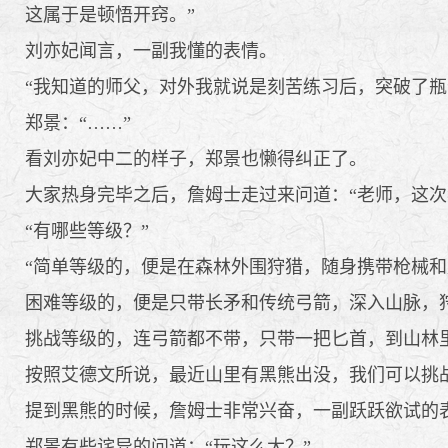
这属于是顿悟开窍。”
刘亦妃闻言，一副我懂的表情。
“我知道的师父，对外我就说是刻苦练习后，突破了瓶
郑景：“……”
看刘亦妃中二的样子，郑景也懒得纠正了。
大家热身完毕之后，詹姆士走过来问道：“老师，这次
“有哪些等级？”
“简单等级的，便是在森林外围狩猎，随身携带枪械和
困难等级的，便是只带长矛和传统弓箭，深入山脉，
挑战等级的，连弓箭都不带，只带一把匕首，到山林
按照艾德文所说，最近山里有黑熊出没，我们可以挑战
提到黑熊的时候，詹姆士非常兴奋，一副跃跃欲试的
郑景有些诧异的问道：“玩这么大？”