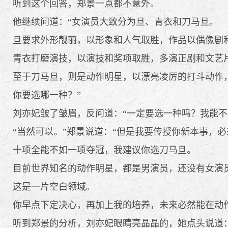
听到这个回答，郑景一点都不意外。
他继续问道：“女演员大致分为旦、青衣和刀马旦。
旦要求外形靓丽，以形象和人气取胜，作品以偶像剧
青衣打磨演技，以演技和奖项取胜，多演正剧和文艺
至于刀马旦，则是动作明星，以漂亮凌厉的打斗动作
你要选哪一种？”
刘亦妃皱了皱眉，反问道：“一定要选一种吗？我能不
“当然可以。”郑景说道：“但是我要传授你新本事，必
十项全能不如一项夺冠，我建议你选刀马旦。
目前世界知名的动作明星，都是男演员，还没有女演
这是一片空白领域。
你早点下定决心，再加上我的培养，未来必然能在动作
听到郑景的分析，刘亦妃眼睛亮晶晶的，她点头说道：