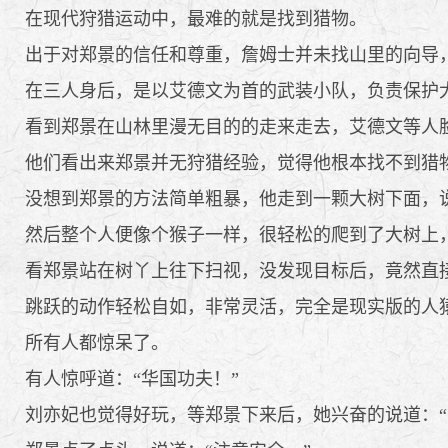
在现代狩猎运动中，最难的就是找到猎物。
出于对郑景的信任和尊重，詹姆士并未找山里的向导，
在三人身后，是以艾德文为首的武装小队，负责保护
看到郑景在山林里漫无目的的走来走去，艾德文等人
他们看出来郑景并无狩猎经验，觉得他根本找不到猎
没想到郑景的方法简单粗暴，他走到一颗大树下面，说
然后整个人便像个猴子一样，很轻松的爬到了大树上
看郑景站在树丫上往下扫视，没发现目标后，竟然直
跳跃的动作轻松自如，非常灵活，完全是现实版的人
所有人都惊呆了。
有人惊呼道：“华国功夫！”
刘亦妃也觉得好玩，等郑景下来后，她兴奋的说道：“