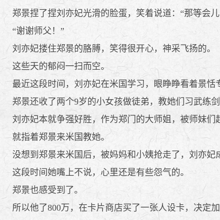
郑景捏了捏刘亦妃光滑的脸蛋，笑着说道：“那等会儿
“谢谢师父！”
刘亦妃搂住郑景的胳膊，笑得很开心，神采飞扬的。
这些天的郁闷一扫而空。
最近这段时间，刘亦妃在米国学习，眼睁睁看着景恬专
郑景还收了两个9岁的小女孩做徒弟，教她们习武练剑
刘亦妃本就争强好胜，作为郑门的大师姐，被师妹们
就指着郑景来米国教她。
没想到郑景来米国后，被妈妈和小姨抢走了，刘亦妃
这段时间她嘴上不说，心里还是有些怨气的。
郑景也感受到了。
所以他了800万，在卡片商店买了一张人设卡，决定