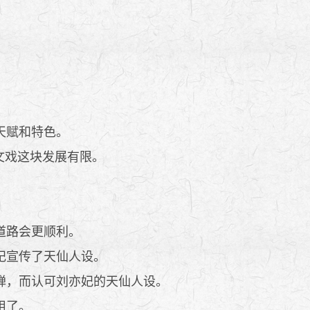
天赋和特色。
文戏这块发展有限。
。
道路会更顺利。
妃宣传了天仙人设。
蝉，而认可刘亦妃的天仙人设。
用了。