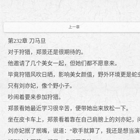
上一章
第232章 刀马旦
对于狩猎，郑景还是很期待的。
他邀请了几个美女一起，但她们都不愿意来。
毕竟狩猎风吹日晒，影响美女颜值，野外环境更是蛇
只有刘亦妃，像个野小子。
吵闹着要来参加狩猎。
郑景看她最近学习很辛苦，便带她出来放松一下。
坐在皮卡车上，郑景看着靠在自己肩膀上的刘亦妃，问
刘亦妃抿了抿嘴，说道：“歌手就算了，我还是想当演