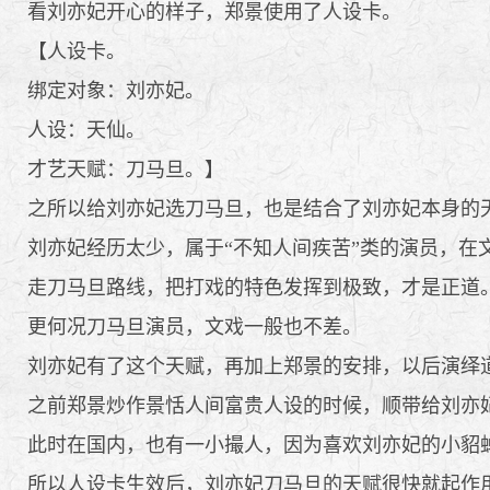
看刘亦妃开心的样子，郑景使用了人设卡。
【人设卡。
绑定对象：刘亦妃。
人设：天仙。
才艺天赋：刀马旦。】
之所以给刘亦妃选刀马旦，也是结合了刘亦妃本身的
刘亦妃经历太少，属于“不知人间疾苦”类的演员，在
走刀马旦路线，把打戏的特色发挥到极致，才是正道
更何况刀马旦演员，文戏一般也不差。
刘亦妃有了这个天赋，再加上郑景的安排，以后演绎
之前郑景炒作景恬人间富贵人设的时候，顺带给刘亦
此时在国内，也有一小撮人，因为喜欢刘亦妃的小貂
所以人设卡生效后，刘亦妃刀马旦的天赋很快就起作