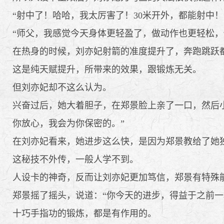
“射中了！哈哈，我太厉害了！30米开外，都能射中！
“师父，我感觉今天身体更轻盈了，做动作也更轻松，
在热身的时候，刘亦妃射箭的准度提升了，奔跑跳跃都
这是纯天赋提升，所带来的效果，跟锻炼无关。
但刘亦妃却不这么认为。
兴奋过后，她大着胆子，在郑景脸上亲了一口，然后小
你放心，我会为你保密的。”
在刘亦妃看来，她进步这么快，是因为郑景教给了她
这秘技不外传，一般人学不到。
人设卡的神奇，反而让刘亦妃更加笃信，郑景有特殊
郑景摇了摇头，说道：“你今天的进步，得益于之前一
十巧手指功的锻炼，都是有作用的。