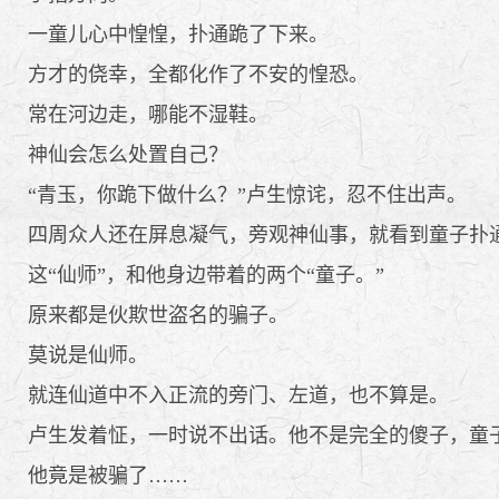
一童儿心中惶惶，扑通跪了下来。
方才的侥幸，全都化作了不安的惶恐。
常在河边走，哪能不湿鞋。
神仙会怎么处置自己？
“青玉，你跪下做什么？”卢生惊诧，忍不住出声。
四周众人还在屏息凝气，旁观神仙事，就看到童子扑
这“仙师”，和他身边带着的两个“童子。”
原来都是伙欺世盗名的骗子。
莫说是仙师。
就连仙道中不入正流的旁门、左道，也不算是。
卢生发着怔，一时说不出话。他不是完全的傻子，童
他竟是被骗了……