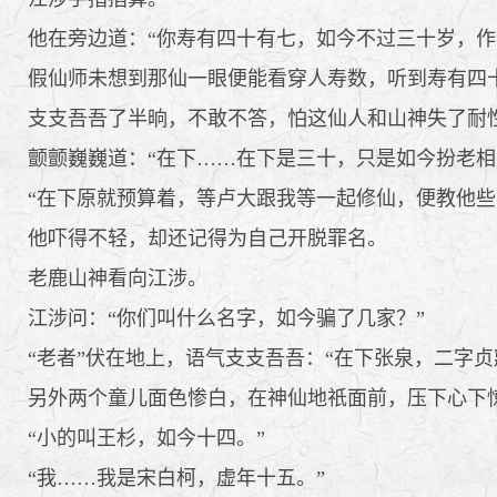
他在旁边道：“你寿有四十有七，如今不过三十岁，作
假仙师未想到那仙一眼便能看穿人寿数，听到寿有四十
支支吾吾了半晌，不敢不答，怕这仙人和山神失了耐
颤颤巍巍道：“在下……在下是三十，只是如今扮老相
“在下原就预算着，等卢大跟我等一起修仙，便教他些
他吓得不轻，却还记得为自己开脱罪名。
老鹿山神看向江涉。
江涉问：“你们叫什么名字，如今骗了几家？”
“老者”伏在地上，语气支支吾吾：“在下张泉，二字贞
另外两个童儿面色惨白，在神仙地祇面前，压下心下
“小的叫王杉，如今十四。”
“我……我是宋白柯，虚年十五。”