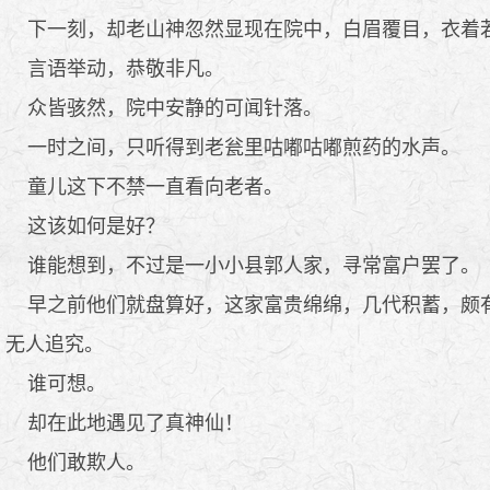
下一刻，却老山神忽然显现在院中，白眉覆目，衣着
言语举动，恭敬非凡。
众皆骇然，院中安静的可闻针落。
一时之间，只听得到老瓮里咕嘟咕嘟煎药的水声。
童儿这下不禁一直看向老者。
这该如何是好？
谁能想到，不过是一小小县郭人家，寻常富户罢了。
早之前他们就盘算好，这家富贵绵绵，几代积蓄，颇有
无人追究。
谁可想。
却在此地遇见了真神仙！
他们敢欺人。