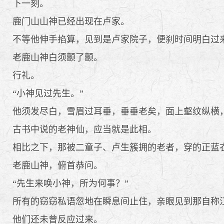
下一刻。
鹿门山山神已经出现在卢家。
不等他伸手掐算，见到是卢家院子，便刹时间明白过
老鹿山神白须颤了颤。
行礼。
“小神见过先生。”
他须发尽白，雪眉过耳垂，垂垂老矣，面上壑纹纵横，
古书中说的老神仙，应当就是此相。
相比之下，那被二童子、卢生簇拥的老者，穿的正蓝衣
老鹿山神，俯首恭问。
“先生来唤小神，所为何事？”
所有的窃窃私语忽地在瞬息间止住，亲眼见到那自称江
他们还未曾反应过来。