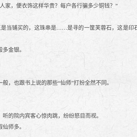
人家，便衣饰这样华贵？每户各行骗多少铜钱？”
是当铺买的，这珠串是……是寻的一筐芙蓉石，这是印
般多金银。
般，也跟书上说的那些“仙师”打扮全然不同。
，听的院内宾客心惊肉跳，纷纷怒目而视。
假仙师多。