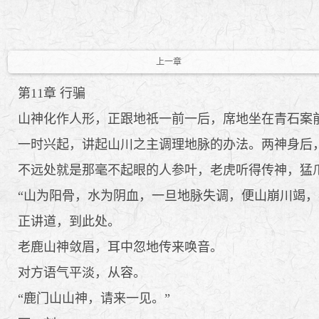
上一章
第11章 行骗
山神化作人形，正跟地祇一前一后，席地坐在青石案
一时兴起，讲起山川之主调理地脉的办法。两神身后，
不远处就是那毫不起眼的人参叶，老虎听得传神，猛爪
“山为阳骨，水为阴血，一旦地脉失调，便山崩川竭，
正讲道，到此处。
老鹿山神敛眉，耳中忽地传来唤音。
对方语气平淡，从容。
“鹿门山山神，请来一见。”