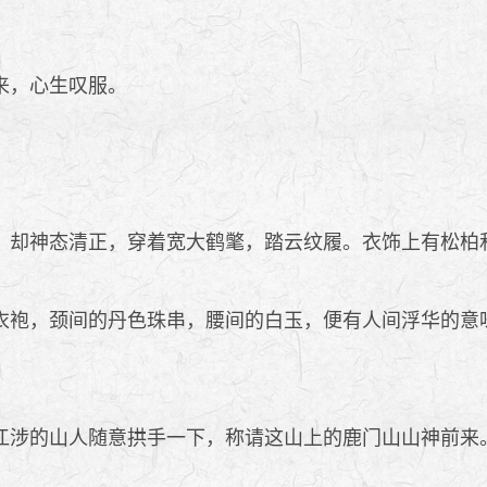
来，心生叹服。
却神态清正，穿着宽大鹤氅，踏云纹履。衣饰上有松柏
袍，颈间的丹色珠串，腰间的白玉，便有人间浮华的意
涉的山人随意拱手一下，称请这山上的鹿门山山神前来