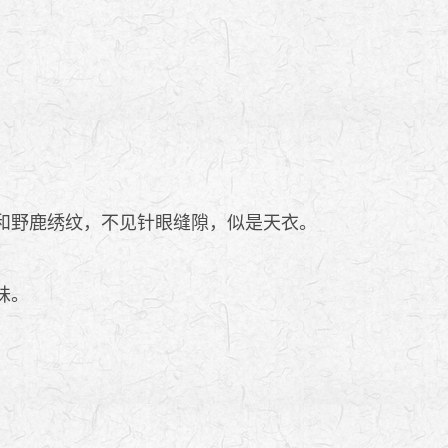
和野鹿绣纹，不见针眼缝隙，似是天衣。
味。
。