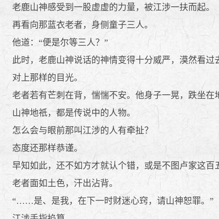
老鹿山神感受到一股虚虚的力量，被江涉一扶而起。
再看向那蓝衣老者，身侧童子三人。
他道：“便是尔等三人？”
此时，老鹿山神说话的神情变得十分威严，漠然看过去
对上那样的目光。
老者若有芒刺在背，惴惴不安。他身子一晃，跌坐在
山神地祇，都是传说中的人物。
怎么会与眼前那叫江涉的人有牵扯？
态度还那样恭谨。
早知如此，还不如方才就认个错，或是不图卢家这百五
老者面如土色，汗出沾背。
“……是、是我，在下一时财迷心窍，请山神恕罪。”
江涉手指掐算。