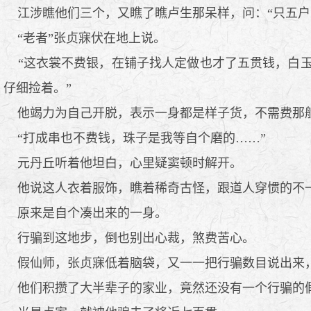
江涉瞧他们三个，又瞧了瞧卢生那呆样，问：“只五户
“老者”张贞寐伏在地上说。
“这衣裳不费银，在铺子找人定做也才了五贯钱，白玉
仔细捡着。”
他竭力为自己开脱，表示一身都是样子货，不需费那
“打成串也不费钱，珠子是我等自个磨的……”
元丹丘听着他坦白，心里疑窦顿时解开。
他说这人衣着服饰，瞧着稀奇古怪，跟道人穿惯的不一
原来是自个凑出来的一身。
行骗到这地步，倒也别出心裁，煞费苦心。
假仙师，张贞寐低着脑袋，又一一把行骗数目说出来
他们积攒了大半辈子的家业，竟然还没有一个行骗的