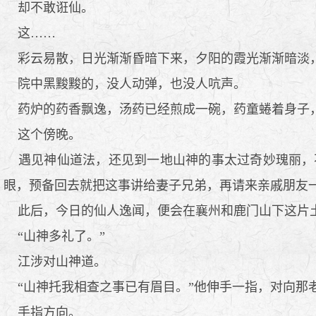
却不敢诳仙。
这……
彩云易散，日光渐渐昏暗下来，夕阳的霞光渐渐暗淡，
院中黑黢黢的，没人动弹，也没人吭声。
药炉的药香飘逸，汤药已经煎成一碗，药童蜷着身子
这个傍晚。
遇见神仙道法，还见到一地山神的事太过奇妙瑰丽，
眼，预备回去就把这事讲给妻子兄弟，再请来亲戚朋友
此后，今日的仙人逸闻，便会在襄州和鹿门山下这片
“山神多礼了。”
江涉对山神道。
“山神托我相查之事已有眉目。”他伸手一指，对向那老
手指方向。