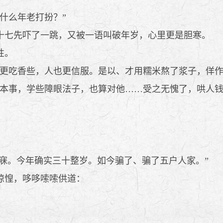
什么年老打扮？”
七先吓了一跳，又被一语叫破年岁，心里更是胆寒。
性。
更吃香些，人也更信服。是以、才用糯米熬了浆子，佯作
本事，学些障眼法子，也算对他……受之无愧了，哄人钱
寐。今年确实三十整岁。如今骗了、骗了五户人家。”
惊惶，哆哆嗦嗦供道：