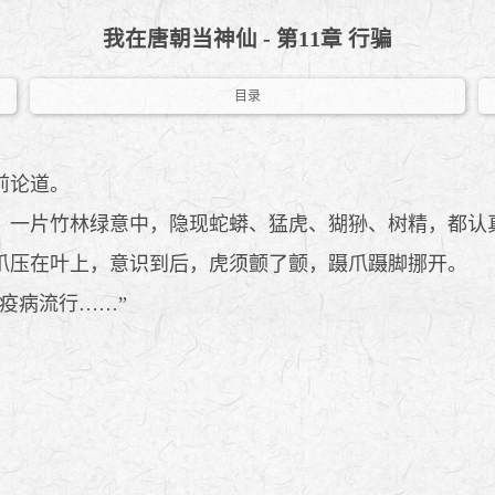
我在唐朝当神仙 - 第11章 行骗
目录
前论道。
一片竹林绿意中，隐现蛇蟒、猛虎、猢狲、树精，都认
压在叶上，意识到后，虎须颤了颤，蹑爪蹑脚挪开。
疫病流行……”