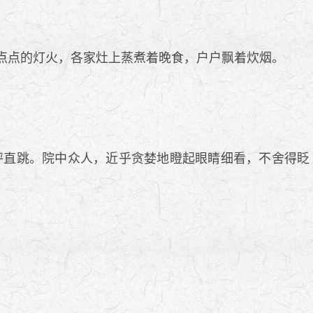
点点的灯火，各家灶上蒸煮着晚食，户户飘着炊烟。
直跳。院中众人，近乎贪婪地瞪起眼睛细看，不舍得眨