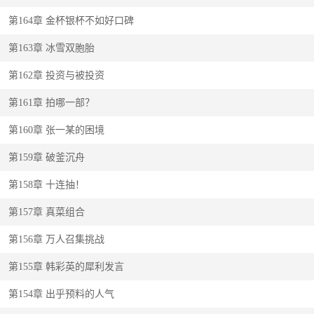
第164章 金杯银杯不如好口碑
第163章 冰雪双胞胎
第162章 投资与被投资
第161章 拍哪一部？
第160章 张一某的困境
第159章 破釜沉舟
第158章 十连抽！
第157章 真菜组合
第156章 万人召集挑战
第155章 韩彩英的犀利发言
第154章 出乎预料的人气