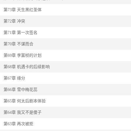
第73章 天生黑红圣体
第72章 冲突
第71章 第一次签名
第70章 不谋而合
第69章 李富桢的计划
第68章 机遇卡的后续影响
第67章 缘分
第66章 雪中梅花蕊
第65章 何太后剧本体验
第64章 我又不是傻子
第63章 再次被拒