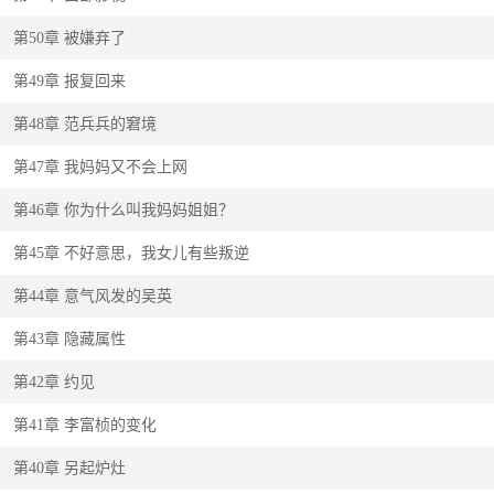
第50章 被嫌弃了
第49章 报复回来
第48章 范兵兵的窘境
第47章 我妈妈又不会上网
第46章 你为什么叫我妈妈姐姐？
第45章 不好意思，我女儿有些叛逆
第44章 意气风发的吴英
第43章 隐藏属性
第42章 约见
第41章 李富桢的变化
第40章 另起炉灶