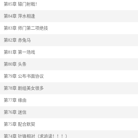
第85章 辕门射戟！
第84章 萍水相逢
第83章 师门第二项绝技
第82章 赤兔马
第81章 第一场戏
第80章 头条
第79章 公布书面协议
第78章 剧组美女很多
第77章 缘由
第76章 迷信
第75章 配合默契
第74章 针锋相对（求追读！！！）