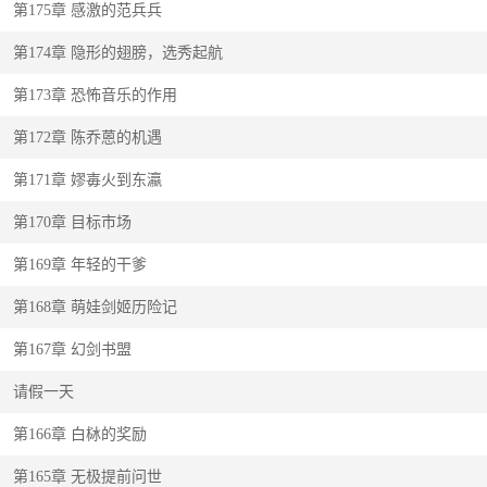
第175章 感激的范兵兵
第174章 隐形的翅膀，选秀起航
第173章 恐怖音乐的作用
第172章 陈乔蒽的机遇
第171章 嫪毐火到东瀛
第170章 目标市场
第169章 年轻的干爹
第168章 萌娃剑姬历险记
第167章 幻剑书盟
请假一天
第166章 白栤的奖励
第165章 无极提前问世