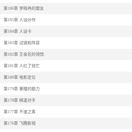
第186章 李晓冉的盟友
第185章 人设炒作
第184章 人设卡
第183章 试镜和阵容
第182章 王金花的领悟
第181章 人红了就忙
第180章 电影定位
第179章 重瞳的能力
第178章 棋逢对手
第177章 不速之客
第176章 飞腾影视