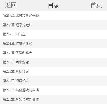
返回
目录
首页
第234章 偶遇和新的无极
第233章 纪录片走红
第232章 刀马旦
第231章 狩猎初体验
第230章 舞蹈和锚点
第229章 两个安妮
第228章 系统升级
第227章 把握机会
第226章 猫鼠游戏的主演
第225章 音乐会意外事件