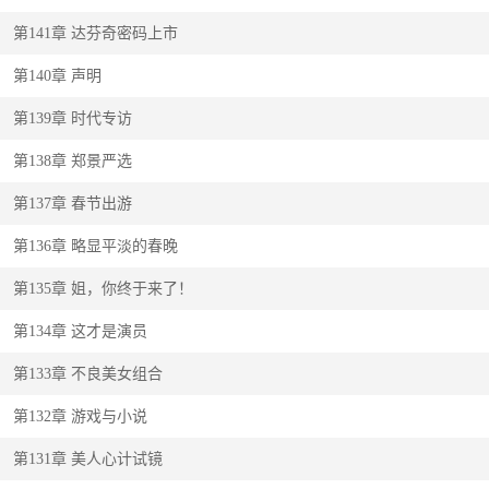
第141章 达芬奇密码上市
第140章 声明
第139章 时代专访
第138章 郑景严选
第137章 春节出游
第136章 略显平淡的春晚
第135章 姐，你终于来了！
第134章 这才是演员
第133章 不良美女组合
第132章 游戏与小说
第131章 美人心计试镜