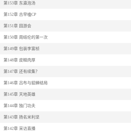
第153章 东瀛泡汤
第152章 古早嗑CP
第151章 园游会
第150章 周结伦的第一次
第149章 包装李富桢
第148章 皮糙肉厚
第147章 还有续集？
第146章 吕布与貂蝉结局
第145章 天地英雄
第144章 独门功夫
第143章 扬名米利坚
第142章 采访直播