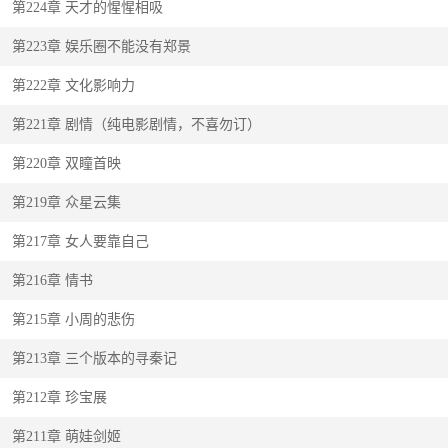
第224章 天才的惺惺相吸
第223章 娱乐圈不能没有郑景
第222章 文化影响力
第221章 剧情（纯电影剧情，不喜勿订）
第220章 双瞳首映
第219章 众星云集
第217章 女人要靠自己
第216章 情书
第215章 小周的悲伤
第213章 三个版本的寻秦记
第212章 珍宝展
第211章 萌娃剑姬